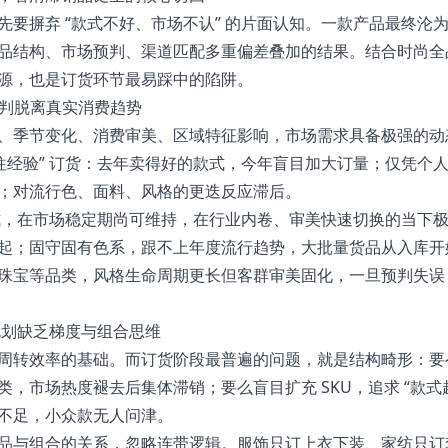
先要摒弃 “款式不好、市场不认” 的片面认知。一款产品最终沦
品结构、市场预判、渠道匹配多重偏差叠加的结果。结合时尚全
源，也是订货环节最易踩中的陷阱。
预判脱离真实消费趋势
、季节变化、消费审美、区域特征影响，市场需求具备极强的动
过往经验” 订货：去年卖得好的款式，今年盲目加大订量；仅凭个
；对流行色、面料、风格的更迭反应滞后。
的模式，在市场稳定期尚可维持，在行业内卷、审美快速切换的当下
起；固守固有色系，跟不上年度流行趋势，大批量货品从入库开
珠宝等品类，风格生命周期更长但客群审美固化，一旦预判失误
 规划缺乏梯度与组合思维
周转效率的基础。而订货阶段最普遍的问题，就是结构畸形：要
，市场热度褪去后集体滞销；要么盲目扩充 SKU，追求 “款式
不足，小众款无人问津。
品与组合的关系，忽略连带逻辑。服饰只订上衣下装、家纺只订