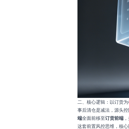
二、核心逻辑：以订货为枢
事后清仓是减法，源头控
端
全面前移至
订货前端
，
这套前置风控思维，核心