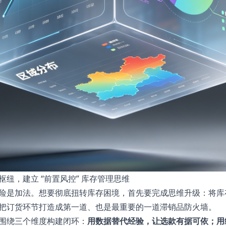
纽，建立 “前置风控” 库存管理思维
险是加法。想要彻底扭转库存困境，首先要完成思维升级：将库
把订货环节打造成第一道、也是最重要的一道滞销品防火墙。
围绕三个维度构建闭环：
用数据替代经验，让选款有据可依；用