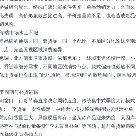
格做组合配比。终端门店只能单件售卖，单品动销乏力，久而久
比失调，高价形象款占比过高、平价走量款不足，也会造成货品
销风险。
与终端市场水土不服
尚品牌的通病。同一套货品、同一个配比，不加区分地输送至南
门店，完全无视区域消费差异。
色调，北方侧重厚重质感、浓郁色系；一线城市追求设计感、小
、乔迁等细分需求，不同地区的消费节点、款式偏好也截然不同
优质货品也会出现 “此地热销、彼地滞销” 的尴尬局面，跨区域
季节周期与补货逻辑
间窗口，订货节奏直接决定周转速度。传统集中式季度大订模式，
问题：一季货品一次性锁定，中途无法根据终端动销数据灵活补单
前期订货量巨大，只能硬压库存；当某款产品迎来热度，又因库
存在 “提前过量备货”“季末盲目补单” 等问题，超前备货遭遇
终都转化为滞销库存。