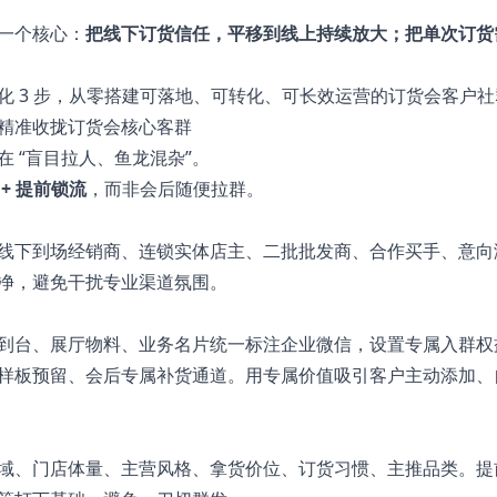
一个核心：
把线下订货信任，平移到线上持续放大；把单次订货
化 3 步，从零搭建可落地、可转化、可长效运营的订货会客户社
精准收拢订货会核心客群
 “盲目拉人、鱼龙混杂”。
+ 提前锁流
，而非会后随便拉群。
线下到场经销商、连锁实体店主、二批批发商、合作买手、意向
净，避免干扰专业渠道氛围。
到台、展厅物料、业务名片统一标注企业微信，设置专属入群权
样板预留、会后专属补货通道。用专属价值吸引客户主动添加、
域、门店体量、主营风格、拿货价位、订货习惯、主推品类。提