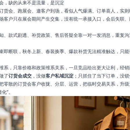
会，缺的从来不是流量，是沉淀
订货会、跑展会、邀客户到场，看似人气爆满、订单喜人，实则
场客户只在展会期间产生交集，没有统一承接入口，会后失联、
知、款式剧透、补货政策、售后答疑全靠一对一发消息，重复沟
束即断联，秋冬上新、春装换季、爆款补货无法精准触达，只能
维系，只靠价格和政策维系关系，一旦竞品给出更大让利，经销
做了
订货会成交
，没做
客户私域沉淀
；只抓住了当下订单，没锁
把零散的订货会客户收拢、分层、运营，把临时交易关系，升级
转化”。