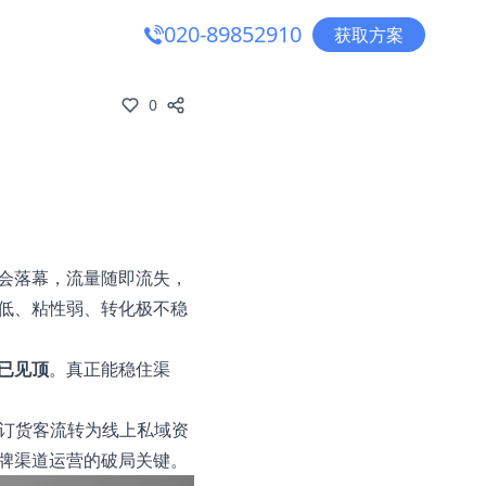
020-89852910
获取方案
0
会落幕，流量随即流失，
低、粘性弱、转化极不稳
已见顶
。真正能稳住渠
下订货客流转为线上私域资
牌渠道运营的破局关键。