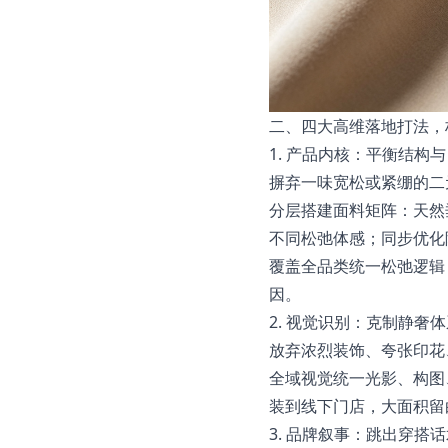
二、四大高维落地打法，
1. 产品内核：平衡结构
摒弃一味宽松或紧绷的二
分层搭建面料矩阵：天然
不同松弛体感；同步优化
覆盖全品类统一松弛逻辑
因。
2. 视觉识别：克制静奢
放弃浓烈装饰、夸张印花
全域视觉统一光影、构图
装到线下门店，大面积留
3. 品牌叙事：跳出穿搭