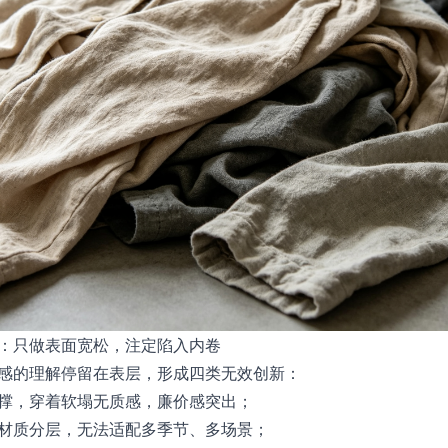
：只做表面宽松，注定陷入内卷
感的理解停留在表层，形成四类无效创新：
撑，穿着软塌无质感，廉价感突出；
材质分层，无法适配多季节、多场景；