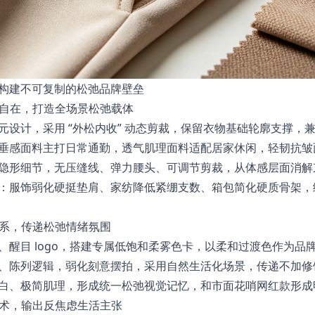
构建不可复制的松弛品牌壁垒
与自在，打造全场景松弛载体
元设计，采用 “外松内收” 动态剪裁，保留衣物基础轮廓支撑，
垂感面料主打日常通勤，透气肌理面料适配居家休闲，轻韧抗皱
隐形细节，无压缝线、弹力腰头、可调节剪裁，从体感层面消解
：服饰弱化硬挺垫肩、家纺降低紧绷支数、箱包简化硬质骨架，统一
体系，传递松弛情绪氛围
、醒目 logo，搭建专属低饱和柔雾色卡，以柔和过渡色作为品
、陈列逻辑，弱化刻意摆拍，采用自然生活化场景，传递不加修
白、极简肌理，形成统一松弛视觉记忆，和市面花哨网红款形成
话术，输出反焦虑生活主张