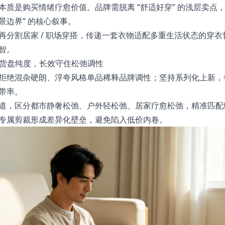
质是购买情绪疗愈价值。品牌需脱离 “舒适好穿” 的浅层卖点，
景边界” 的核心叙事。
再分割居家 / 职场穿搭，传递一套衣物适配多重生活状态的穿
智。
控货盘纯度，长效守住松弛调性
拒绝混杂硬朗、浮夸风格单品稀释品牌调性；坚持系列化上新，
带率。
道，区分都市静奢松弛、户外轻松弛、居家疗愈松弛，精准匹配
专属剪裁形成差异化壁垒，避免陷入低价内卷。