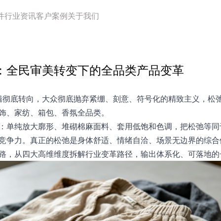
件
行业资讯
客户案例
关于我们
流：全民审美转变下的全品类产品变革
美逻辑彻底转向，大众彻底抛弃紧绷、刻意、符号化的精致主义，松
饰、家纺、箱包、香氛全品类。
：单纯放大廓形、堆砌棉麻面料、套用低饱和色调，把松弛等同
竞争力。真正的松弛是身体舒适、情绪自洽、场景无边界的综合
路，从四大高维维度拆解行业变革路径，输出体系化、可落地的